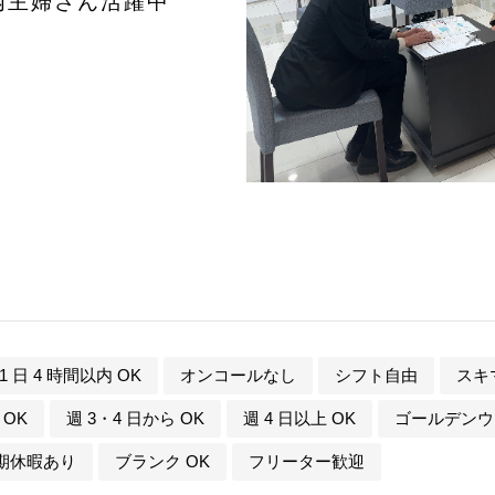
内主婦さん活躍中
1 日 4 時間以内 OK
オンコールなし
シフト自由
スキ
 OK
週 3・4 日から OK
週 4 日以上 OK
ゴールデンウ
期休暇あり
ブランク OK
フリーター歓迎