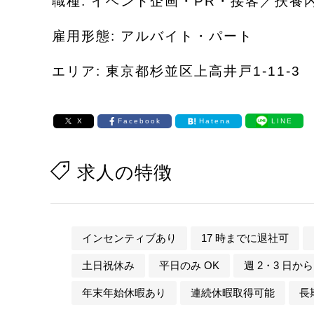
職種: イベント企画・PR・接客／扶養
雇用形態: アルバイト・パート
エリア: 東京都杉並区上高井戸1-11-3
X
Facebook
Hatena
LINE
求人の特徴
インセンティブあり
17 時までに退社可
土日祝休み
平日のみ OK
週 2・3 日から
年末年始休暇あり
連続休暇取得可能
長