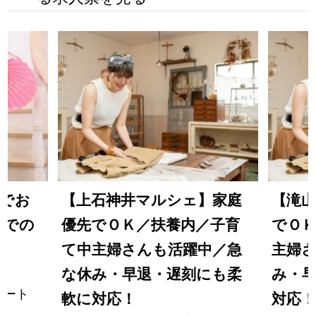
Mでお
【上石神井マルシェ】家庭
【滝
典での
優先でＯＫ／扶養内／子育
でＯ
て中主婦さんも活躍中／急
主婦
な休み・早退・遅刻にも柔
み・
パート
軟に対応！
対応！