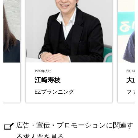
1999年入社
2014
江﨑寿枝
大山
EZプランニング
ファ
広告・宣伝・プロモーションに関連す
る求人票を見る